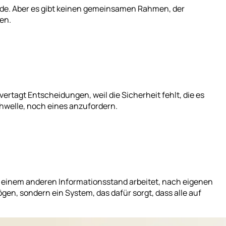
ründe. Aber es gibt keinen gemeinsamen Rahmen, der
en.
rtagt Entscheidungen, weil die Sicherheit fehlt, die es
hwelle, noch eines anzufordern.
it einem anderen Informationsstand arbeitet, nach eigenen
gen, sondern ein System, das dafür sorgt, dass alle auf