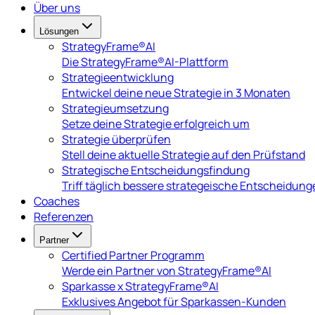
Über uns
Lösungen
StrategyFrame®AI
Die StrategyFrame®AI-Plattform
Strategieentwicklung
Entwickel deine neue Strategie in 3 Monaten
Strategieumsetzung
Setze deine Strategie erfolgreich um
Strategie überprüfen
Stell deine aktuelle Strategie auf den Prüfstand
Strategische Entscheidungsfindung
Triff täglich bessere strategeische Entscheidung
Coaches
Referenzen
Partner
Certified Partner Programm
Werde ein Partner von StrategyFrame®AI
Sparkasse x StrategyFrame®AI
Exklusives Angebot für Sparkassen-Kunden