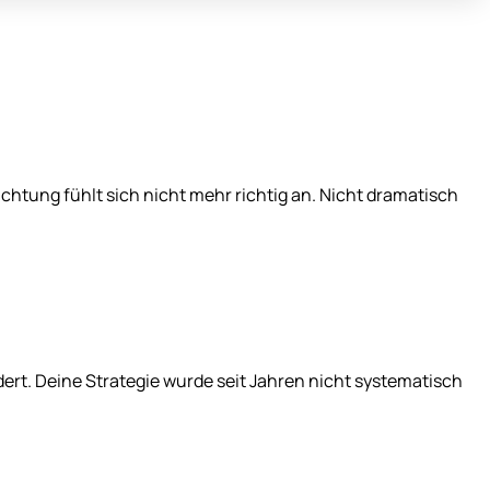
chtung fühlt sich nicht mehr richtig an. Nicht dramatisch
rt. Deine Strategie wurde seit Jahren nicht systematisch