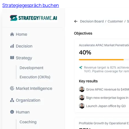
Strategiegespräch buchen