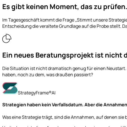
Es gibt keinen Moment, das zu prüfen
Im Tagesgeschäft kommt die Frage „Stimmt unsere Strategie 
Entscheidung die veraltete Grundlage auf die Probe stellt. D
Ein neues Beratungsprojekt ist nicht 
Die Situation ist nicht dramatisch genug für einen Neustart. 
haben, noch zu dem, was draußen passiert?
StrategyFrame®AI
Strategien haben kein Verfallsdatum. Aber die Annahmen
Was eine Strategie trägt, sind die Annahmen, auf denen sie