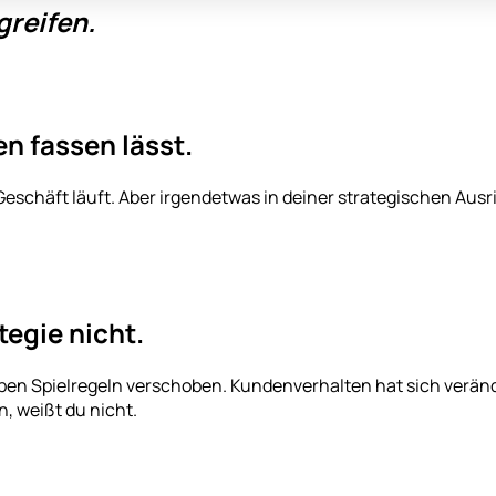
greifen.
en fassen lässt.
schäft läuft. Aber irgendetwas in deiner strategischen Ausri
tegie nicht.
en Spielregeln verschoben. Kundenverhalten hat sich verände
, weißt du nicht.