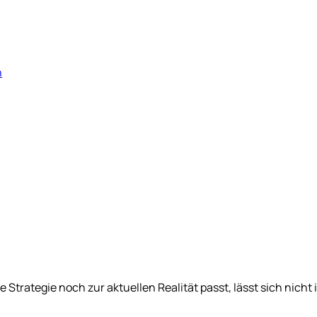
n
 Strategie noch zur aktuellen Realität passt, lässt sich nich