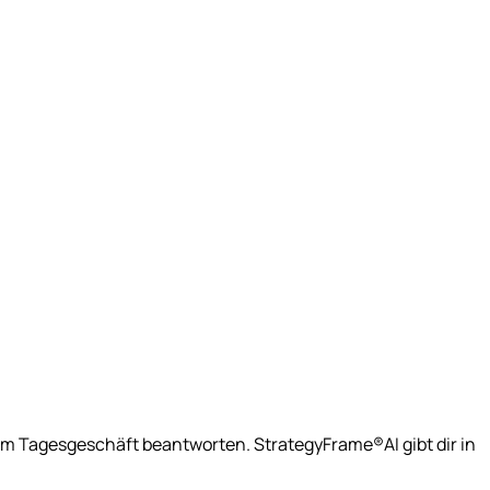
t im Tagesgeschäft beantworten. StrategyFrame®AI gibt dir in