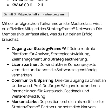
KW 46
09.11. - 12.11.
Schritt 3: Mitgliedschaft im Partnerprogramm
Mit der erfolgreichen Teilnahme an der Masterclass wirst
du offizielles Mitglied des StrategyFrame® Netzwerks. Die
Membership umfasst alles, was du für deinen Erfolg
brauchst:
Zugang zur StrategyFrame®AI:
Deine zentrale
Plattform für Analyse, Strategieentwicklung,
Zielmanagement und Strategieaktivierung.
Lizenzpartner:
Du wirst aktiv in Kundenprojekte
vermittelt und kannst die Software eigenständig
vermarkten
Community & Sparring:
Direkter Zugang zu Christian
Underwood, Prof. Dr. Jürgen Weigand und anderen
Partner:innen für Austausch, Feedback und
Weiterentwicklung
Markenstärke
: Du positionierst dich als zertifizierter
StrategyFrame® Partner und setzt dich klar vom