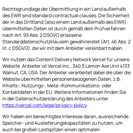
Rechtsgrundlage der Übermittlung in ein Land außerhalb
des EWR sind standard contractual clauses. Die Sicherheit
der in das Drittland (also einem Land außerhalb des EWR)
übermittelten Daten ist durch gemäß dem Prüfverfahren
nach Art. 93 Abs. 2 DSGVO erlassene
Standarddatenschutzklauseln gewährleistet (Art. 46 Abs. 2
lit. c DSGVO), die wir mit dem Anbieter vereinbart haben.
Wir nutzen das Content Delivery Network Vercel für unsere
Website. Anbieter ist Vercel Inc., 340 S Lemon Ave Unit 4133
Walnut, CA, USA. Der Anbieter verarbeitet dabei die über die
Website übermittelten personenbezogenen Daten, z.B.
Inhalts-, Nutzungs-, Meta-/Kommunikations- oder
Kontaktdaten in der EU. Weitere Informationen finden Sie
in der Datenschutzerklärung des Anbieters unter
https://vercel.com/legal/privacy-policy
.
Wir haben ein berechtigtes Interesse daran, ausreichende
Speicher- und Auslieferungskapazitäten zu nutzen, um
auch bei großen Lastspitzen einen optimalen