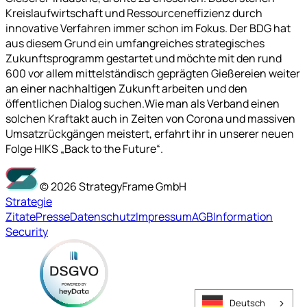
Kreislaufwirtschaft und Ressourceneffizienz durch
innovative Verfahren immer schon im Fokus. Der BDG hat
aus diesem Grund ein umfangreiches strategisches
Zukunftsprogramm gestartet und möchte mit den rund
600 vor allem mittelständisch geprägten Gießereien weiter
an einer nachhaltigen Zukunft arbeiten und den
öffentlichen Dialog suchen.Wie man als Verband einen
solchen Kraftakt auch in Zeiten von Corona und massiven
Umsatzrückgängen meistert, erfahrt ihr in unserer neuen
Folge HIKS „Back to the Future“.
©
2026
StrategyFrame GmbH
Strategie
Zitate
Presse
Datenschutz
Impressum
AGB
Information
Security
Deutsch